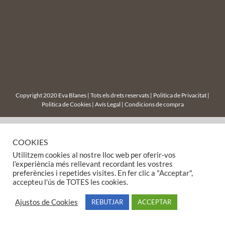
Copyright 2020 Eva Blanes | Tots els drets reservats |
Politica de Privacitat
|
Politica de Cookies
|
Avís Legal
|
Condicions de compra
COOKIES
Utilitzem cookies al nostre lloc web per oferir-vos
l’experiència més rellevant recordant les vostres
preferències i repetides visites. En fer clic a "Acceptar",
accepteu l'ús de TOTES les cookies.
Ajustos de Cookies
REBUTJAR
ACCEPTAR