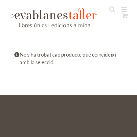
Skip
to
content
No s'ha trobat cap producte que coincideixi
amb la selecció.