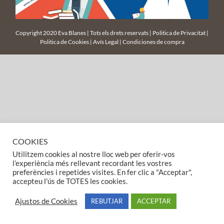
Copyright 2020 Eva Blanes | Tots els drets reservats |
Politica de Privacitat
|
Politica de Cookies
|
Avís Legal
|
Condiciones de compra
En la presentación de «Frames
L’Escala, Villa del libro
from films lost» del fotógrafo
20, febrero 2020
|
Eventos y noticias
Per Cromwell
5, marzo 2020
|
Eventos y noticias
COOKIES
Utilitzem cookies al nostre lloc web per oferir-vos
l’experiència més rellevant recordant les vostres
preferències i repetides visites. En fer clic a "Acceptar",
accepteu l'ús de TOTES les cookies.
Ajustos de Cookies
REBUTJAR
ACCEPTAR