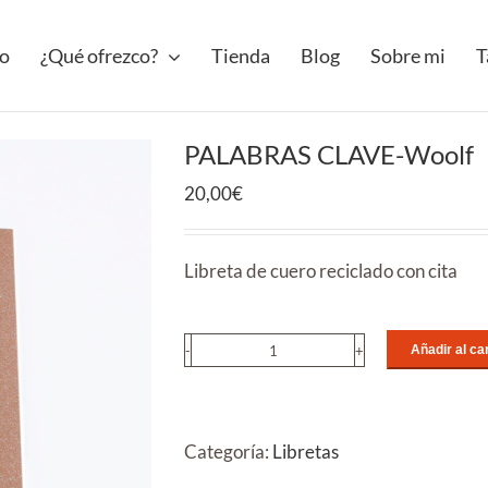
io
¿Qué ofrezco?
Tienda
Blog
Sobre mi
T
PALABRAS CLAVE-Woolf
20,00
€
Libreta de cuero reciclado con cita
Añadir al car
PALABRAS
CLAVE-
Woolf
cantidad
Categoría:
Libretas