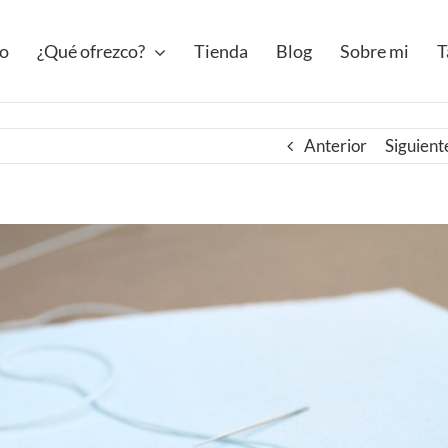
io
¿Qué ofrezco?
Tienda
Blog
Sobre mi
T
Anterior
Siguient