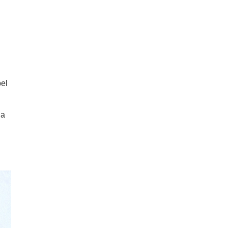
pel
na