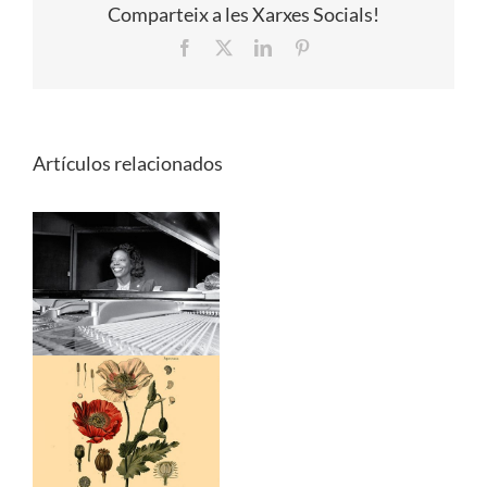
Comparteix a les Xarxes Socials!
Facebook
X
LinkedIn
Pinterest
Artículos relacionados
Artistas sin obra
y el
caleidoscopio de
las estrellas
perdidas
Artistas sin obra
y las «Lettres de
guerre» del
surrealismo