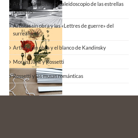
Artistas sin obra y el caleidoscopio de las estrellas
caleidoscopio de
perdidas
las estrellas
perdidas
Artistas sin obra y las «Lettres de guerre» del
surrealismo
Artistas sin obra
y las «Lettres de
Artistas sin obra y el blanco de Kandinsky
guerre» del
surrealismo
Morris, Jane y Rossetti
Rossetti y las musas románticas
Artistas sin obra
y el blanco de
Kandinsky
Morris, Jane y
Rossetti